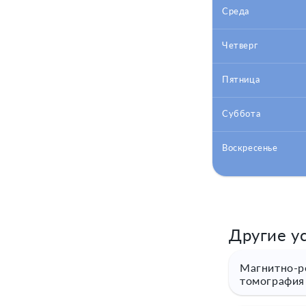
Среда
Четверг
Пятница
Суббота
Воскресенье
Другие ус
Магнитно-р
томография