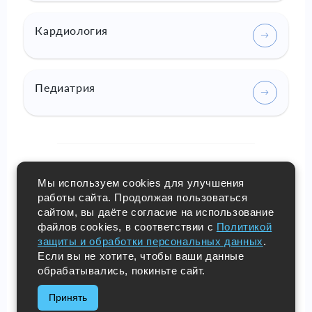
Кардиология
Педиатрия
Мы используем cookies для улучшения
работы сайта. Продолжая пользоваться
сайтом, вы даёте согласие на использование
+7(87951) 3-55-55
файлов cookies, в соответствии с
Политикой
+7-(988)-100-75-55
защиты и обработки персональных данных
.
Если вы не хотите, чтобы ваши данные
info@mldc-tais.ru
обрабатывались, покиньте сайт.
Присоединяйтесь:
Принять