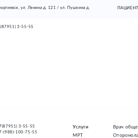
Георгиевск, ул. Ленина д. 121 / ул. Пушкина д.
ПАЦИЕН
(87951) 3-55-55
ГЛАВНАЯ
О НАС
УСЛУГИ
ЦЕНЫ
С
7(87951) 3-55-55
Услуги
Врач обще
7-(988)-100-75-55
МРТ
Оторонола