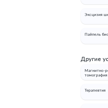
Эксцизия ш
Пайпель би
Другие ус
Магнитно-р
томография
Терапевтия