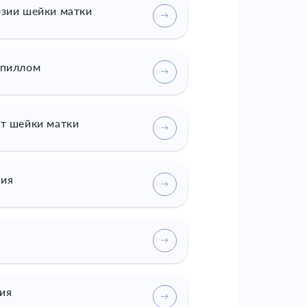
озии шейки матки
апиллом
ст шейки матки
ия
ия