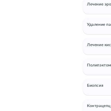
Лечение эр
Удаление п
Лечение ки
Полипэктом
Биопсия
Контрацепц