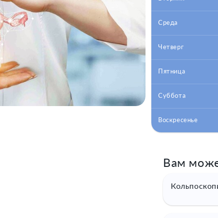
Среда
Четверг
Пятница
Суббота
Воскресенье
Вам може
Кольпоскоп