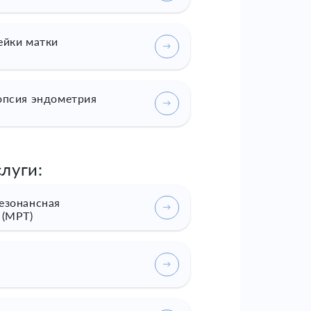
ейки матки
опсия эндометрия
луги:
езонансная
 (МРТ)