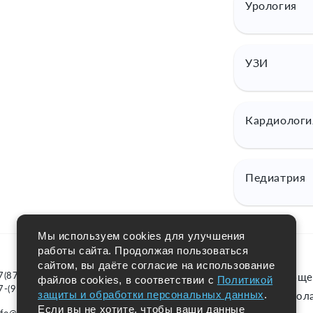
Урология
УЗИ
Кардиологи
Педиатрия
Мы используем cookies для улучшения
работы сайта. Продолжая пользоваться
сайтом, вы даёте согласие на использование
7(87951) 3-55-55
Услуги
Врач обще
файлов cookies, в соответствии с
Политикой
7-(988)-100-75-55
защиты и обработки персональных данных
.
МРТ
Оторонола
Если вы не хотите, чтобы ваши данные